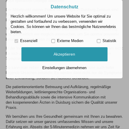
auch operativen Urologie abdecken.
Datenschutz
Der Mittelpunkt meiner Praxis für Urologie in Duisburg-Zentrum sind
Sie als Patient mit Ihren eigenen, individuellen gesundheitlichen
Herzlich willkommen! Um unsere Website für Sie optimal zu
Fragen.
gestalten und fortlaufend zu verbessern, verwenden wir
Cookies. So können wir Ihnen das bestmögliche Nutzererlebnis
Wir möchten Sie - im Sinne einer Individualmedizin - so vollständig
bieten.
und ganzheitlich wie möglich untersuchen, um Sie optimal präventiv
beraten und therapieren zu können.
Essenziell
Externe Medien
Statistik
In der Individualmedizin betrachten wir ein bestimmtes Symptom nicht
für sich alleine, sondern immer im Zusammenhang mit anderen
Akzeptieren
Symptomen und individuellen Einflussfaktoren.
So kann man neben der schulmedizinschen Diagnose auch tiefer
Einstellungen übernehmen
liegende Ursachen ermitteln. Es werden dann nicht nur die Symptome
einer Erkrankung, sondern die Auslöser behandelt.
Die patientenorientierte Betreuung und Aufklärung, regelmäßige
Weiterbildungen, leitliniengerechte Organisations- und
Behandlungsabläufe sowie die intensive Kommunikation mit
den kooperierenden Ärzten in Duisburg sichern die Qualität unserer
Praxis.
Wir bemühen uns Ihre Gesundheit gemeinsam mit Ihnen zu bewahren.
Dafür setzen wir unser ganzes umfassendes Wissen und unsere
Erfahrung ein. Abseits der 5-Minutenmedizin nehmen wir uns Zeit für