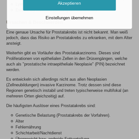
Akzeptieren
Lymphödeme durch Lymphknotenmetastasen
Erektile Dysfunktion (Störung der Gliedsteife)
Einstellungen übernehmen
Ursachen & Beschwerden
Eine genaue Ursache für Prostatakrebs ist nicht bekannt. Man weiß
jedoch, dass das Risiko an Prostatakrebs zu erkranken, mit dem Alter
ansteigt.
Weiterhin gibt es Vorläufer des Prostatakarzinoms. Dieses sind
Proliferationen von epithelialen Zellen in den Drüsengängen, welche
auch als "prostatische intraepitheliale Neoplasie" (PIN) bezeichnet
werden.
Es entwickeln sich allerdings nicht aus allen Neoplasien
(Zellneubildungen) invasive Karzinome. Trotz dessen sind diese
Regionen genetisch instabil und treten typischerweise multifokal (an
mehreren Orten gleichzeitig) auf.
Die häufigsten Auslöser eines Prostatakrebs sind:
Genetische Belastung (Prostatakrebs der Vorfahren).
Alter
Fehlernährung
Schichtarbeit/Nachtdienst
Übergewicht bzw. androide Fettverteilung