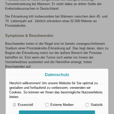
Tumorerkrankung bei Männern. Er steht dabei an dritter Stelle der
Krebstodesursachen in Deutschland.
Die Erkrankung tritt insbesondere bei Männern zwischen dem 45. und
70. Lebensjahr auf. Jährlich erkranken etwa 32.000 Männer an
Prostatakrebs.
Symptome & Beschwerden
Beschwerden treten in der Regel erst im bereits vorangeschrittenem
Stadium einer Prostatakrebs-Erkrankung auf. Das liegt daran, dass zu
Beginn der Erkrankung meist nur der äußere Bereich der Prostata
betroffen ist. Erst wenn der Tumor sich weiter ins Innere der
Vorsteherdrüse ausbreitet und die Harnröhre einengt, treten
Beschwerden auf.
Datenschutz
Blasenentleerungsstörungen
Häufiger oder unkontrollierbarer Harndrang
Herzlich willkommen! Um unsere Website für Sie optimal zu
Schmerzhafter Harndrang mit Erschwernis des Wasserlassens
gestalten und fortlaufend zu verbessern, verwenden wir
(Dysurie)
Cookies. So können wir Ihnen das bestmögliche Nutzererlebnis
Ausscheidung von Erythrozyten (roten Blutkörperchen) mit dem
bieten.
Harn (Hämaturie)
Kreuz- und Rückenschmerzen
Essenziell
Externe Medien
Statistik
Erythrozyten (rote Blutkörperchen) im Sperma (Hämatospermie)
Knochenschmerzen durch Metastasen (Tochtergeschwülste)