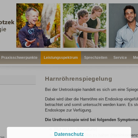
Praxisschwerpunkte
Leistungsspektrum
Sprechzeiten
Service
Me
Harnröhrenspiegelung
Bei der Uretroskopie handelt es sich um eine Spiege
Dabei wird über die Harnröhre ein Endoskop eingefüh
betrachtet und somit untersucht werden kann. Es ste
Endoskope zur Verfügung.
Die Urethroskopie wird bei folgenden Symptome
Blut im Urin (Hämaturie)
Datenschutz
Unfähigkeit, den Urin zu halten (Harninkontienz
pie