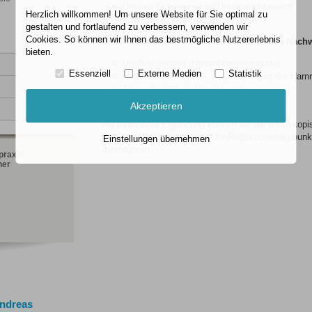
Unklare Schmerzen im Unterbauchbereich
Herzlich willkommen! Um unsere Website für Sie optimal zu
Wiederkehrende Harnwegsinfekte
gestalten und fortlaufend zu verbessern, verwenden wir
Cookies. So können wir Ihnen das bestmögliche Nutzererlebnis
Die Urethroskopie dient dem Ausschluss / Nachw
bieten.
Urethralstenose (Harnröhrenverengung)
Essenziell
Externe Medien
Statistik
Harnröhrendivertikel – Ausstülpungen der Har
Tumore im Bereich der Harnröhre
Entzündungen
Akzeptieren
Als innovative Ergänzung können wir die endoskopi
flexiblen Optik sowie einer Ohr-Reflexzonenakupun
Einstellungen übernehmen
durchführen.
praxis
ner
Andreas