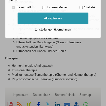
Labordiagnostik
Allgemeinlabor
Essenziell
Externe Medien
Statistik
Speziallabor (Hormone, Tumormarker)
Urinlabor (Stix, Sediment, Kultur, Antibiogramm, Zytologie)
Akzeptieren
Andrologisches Labor (Abstriche, Spermiogramme, Hormone)
Ultraschall, insbesondere
Dopplersonographie (Durchblutungsmessung von Hoden und
Einstellungen übernehmen
Penis)
Endosonographie der Prostata
Ultraschall der Bauchorgane (Nieren, Harnblase
und ableitenden Harnwege)
Ultraschall der Hoden und des Penis
Therapie
Hormontherapie (Andropause)
Infusions-Therapie
Medikamentöse Tumortherapie (Chemo- und Hormontherapie)
Psychosomatische Therapie (Grundversorgung)
Impressum
Datenschutz
Barrierefreiheit
Sitemap
Diese
RSS-
Auf
Auf
Auf
Auf
Per
vCard
Auf