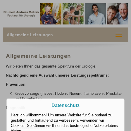
Allgemeine Leistungen
Toggle
navigat
Allgemeine Leistungen
Wir bieten Ihnen das gesamte Spektrum der Urologie.
Nachfolgend eine Auswahl unseres Leistungsspektrums:
Prävention
Krebsvorsorge (insbes. Hoden-, Nieren-, Harnblasen-, Prostata-
und Darmkrebs)
Datenschutz
Diagnostik
Herzlich willkommen! Um unsere Website für Sie optimal zu
Endoskopie
gestalten und fortlaufend zu verbessern, verwenden wir
Harnröhrenspiegelung
Cookies. So können wir Ihnen das bestmögliche Nutzererlebnis
Harnblasenspiegelung
bieten.