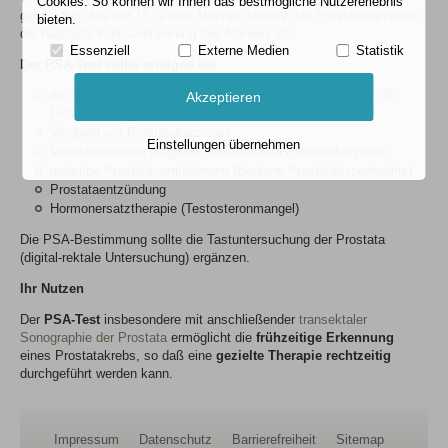
Cookies. So können wir Ihnen das bestmögliche Nutzererlebnis
gehen, tun dies nur 15 % aller Männer, obwohl das Prostatakarzinom
bieten.
die häufigste Krebserkrankung des Mannes ist.
Essenziell
Externe Medien
Statistik
Der PSA-Test sollte erfolgen bei
der regelmäßigen Männer-Vorsorgeuntersuchung ab dem 45.
Akzeptieren
Lebensjahr
Verdacht auf Prostatakarzinom
Einstellungen übernehmen
Verlaufskontrolle aufgrund bestehendem Prostatakarzinom
gutartige Prostatavergrößerung (Benigne Prostatahypertrophie)
Prostataentzündung
Hormonersatztherapie (Testosteronmangel)
Die PSA-Bestimmung sollte die Tastuntersuchung der Prostata
(digital-rektale Untersuchung) ergänzen.
Ihr Nutzen
Der
PSA-Test
insbesondere mit anschließender
transektaler
Sonographie der Prostata
ermöglicht die
frühzeitige Erkennung
eines Prostatakrebs, so daß eine
gezielte Therapie rechtzeitig
durchgeführt werden kann.
Impressum
Datenschutz
Barrierefreiheit
Sitemap