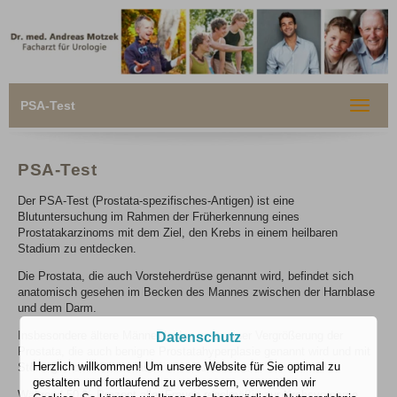
PSA-Test
Toggle
navigat
PSA-Test
Der PSA-Test (Prostata-spezifisches-Antigen) ist eine
Blutuntersuchung im Rahmen der Früherkennung eines
Prostatakarzinoms mit dem Ziel, den Krebs in einem heilbaren
Stadium zu entdecken.
Die Prostata, die auch Vorsteherdrüse genannt wird, befindet sich
anatomisch gesehen im Becken des Mannes zwischen der Harnblase
und dem Darm.
Insbesondere ältere Männer leiden unter einer Vergrößerung der
Datenschutz
Prostata, die auch benigne Prostatahyperplasie genannt wird und mit
Herzlich willkommen! Um unsere Website für Sie optimal zu
Störungen des Wasserlassens verbunden ist.
gestalten und fortlaufend zu verbessern, verwenden wir
Während 50 % Prozent aller Frauen regelmäßig zur Krebsvorsorge