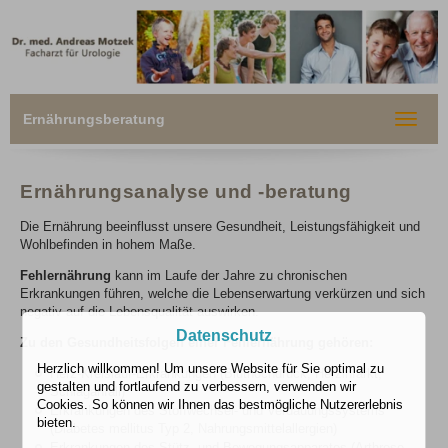
Ernährungsberatung
Toggle
navigat
Ernährungsanalyse und -beratung
Die Ernährung beeinflusst unsere Gesundheit, Leistungsfähigkeit und
Wohlbefinden in hohem Maße.
Fehlernährung
kann im Laufe der Jahre zu chronischen
Erkrankungen führen, welche die Lebenserwartung verkürzen und sich
negativ auf die Lebensqualität auswirken.
Datenschutz
Zu den Gesundheitsfolgen einer Fehlernährung gehören:
Herzlich willkommen! Um unsere Website für Sie optimal zu
Herz-Kreislauf-Erkrankungen (Bluthochdruck, Herzinfarkt,
gestalten und fortlaufend zu verbessern, verwenden wir
Schlaganfall)
Cookies. So können wir Ihnen das bestmögliche Nutzererlebnis
Erkrankungen des Stoffwechsel- und Verdauungssystems
bieten.
(Diabetes mellitus Typ 2, Nahrungsmittelallergien)
Erkrankungen des Stütz- und Bewegungsapparates (Arthrose,