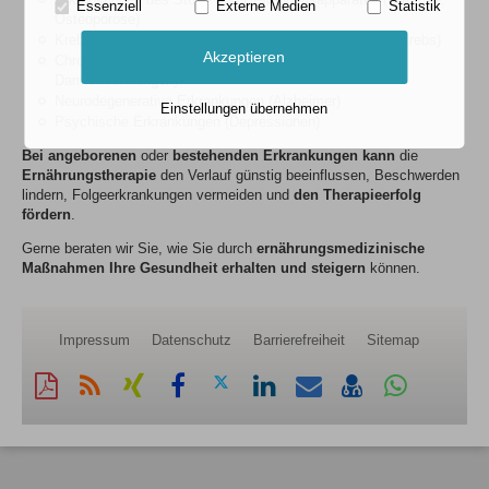
Essenziell
Externe Medien
Statistik
Osteoporose)
Krebserkrankungen (Prostatakrebs,Nierenkrebs,Blasenkrebs)
Akzeptieren
Chronisch entzündliche Erkrankungen (Rheuma,
Darmerkrankungen)
Neurodegenerative Erkrankungen (Alzheimer)
Einstellungen übernehmen
Psychische Erkrankungen (Depressionen)
Bei angeborenen
oder
bestehenden Erkrankungen
kann
die
Ernährungstherapie
den Verlauf günstig beeinflussen, Beschwerden
lindern, Folgeerkrankungen vermeiden und
den Therapieerfolg
fördern
.
Gerne beraten wir Sie, wie Sie durch
ernährungsmedizinische
Maßnahmen Ihre Gesundheit
erhalten und
steigern
können.
Impressum
Datenschutz
Barrierefreiheit
Sitemap
Diese
RSS-
Auf
Auf
Auf
Auf
Per
vCard
Auf
Seite
Feed
Xing
Facebook
Twitter
LinkedIn
Mail
speichern
Whatsapp
als
mitteilen
teilen
teilen
teilen
empfehlen
teilen
PDF
drucken